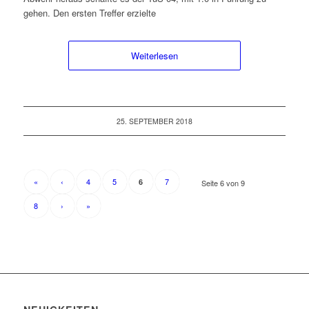
gehen. Den ersten Treffer erzielte
Weiterlesen
25. SEPTEMBER 2018
«
‹
4
5
7
6
Seite 6 von 9
8
›
»