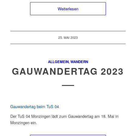
Weiterlesen
25. MAI 2023
ALLGEMEIN
,
WANDERN
GAUWANDERTAG 2023
Gauwandertag beim TuS 04
Der TuS 04 Monzingen lädt zum Gauwandertag am 18. Mai in
Monzingen ein.