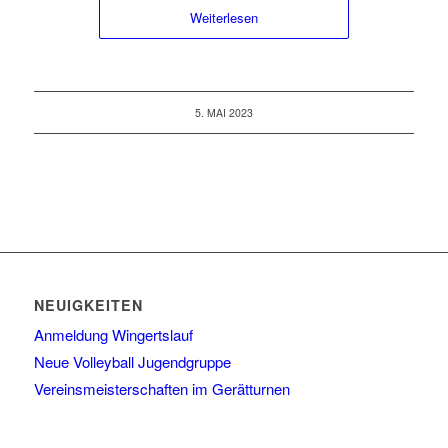
Weiterlesen
5. MAI 2023
NEUIGKEITEN
Anmeldung Wingertslauf
Neue Volleyball Jugendgruppe
Vereinsmeisterschaften im Gerätturnen