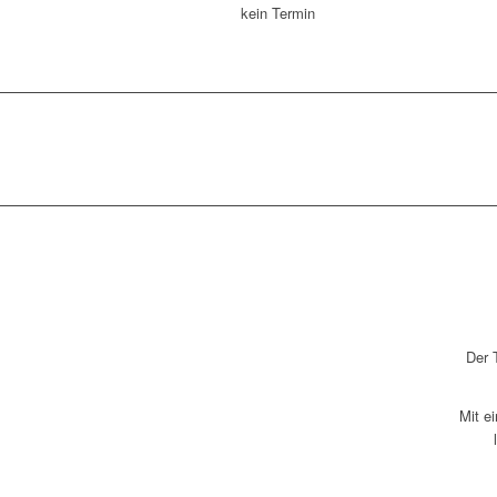
kein Termin
GRÜNDUNG
Der 
1904
Mit e
Am 24.02.1904 wurde der TuS
Monzingen gegründet