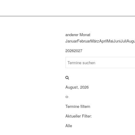
anderer Monat
Januar
Februar
März
April
Mai
Juni
Juli
Augu
2026
2027
August, 2026
Termine filtern
Aktueller Filter:
Alle