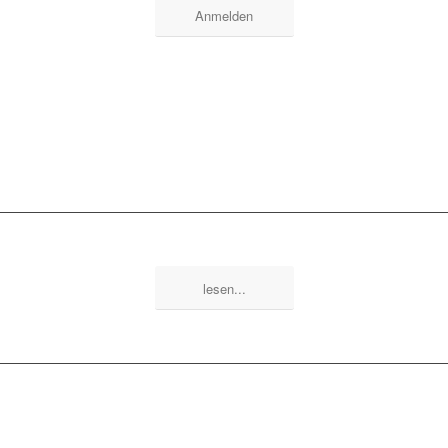
Anmelden
30
+
Trainer und Übungsleiter
lesen...