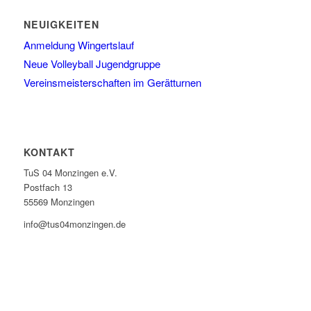
NEUIGKEITEN
Anmeldung Wingertslauf
Neue Volleyball Jugendgruppe
Vereinsmeisterschaften im Gerätturnen
KONTAKT
TuS 04 Monzingen e.V.
Postfach 13
55569 Monzingen
info@tus04monzingen.de