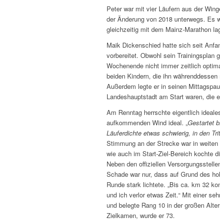
Peter war mit vier Läufern aus der Wing
der Änderung von 2018 unterwegs. Es war
gleichzeitig mit dem Mainz-Marathon la
Maik Dickenschied hatte sich seit Anfa
vorbereitet. Obwohl sein Trainingsplan g
Wochenende nicht immer zeitlich optima
beiden Kindern, die ihn währenddessen
Außerdem legte er in seinen Mittagspau
Landeshauptstadt am Start waren, die e
Am Renntag herrschte eigentlich ideale
aufkommenden Wind ideal. „
Gestartet b
Läuferdichte etwas schwierig, in den T
Stimmung an der Strecke war in weiten T
wie auch im Start-Ziel-Bereich kochte 
Neben den offiziellen Versorgungsstelle
Schade war nur, dass auf Grund des hoh
Runde stark lichtete. „Bis ca. km 32 ko
und ich verlor etwas Zeit.“ Mit einer s
und belegte Rang 10 in der großen Alte
Zielkamen, wurde er 73.