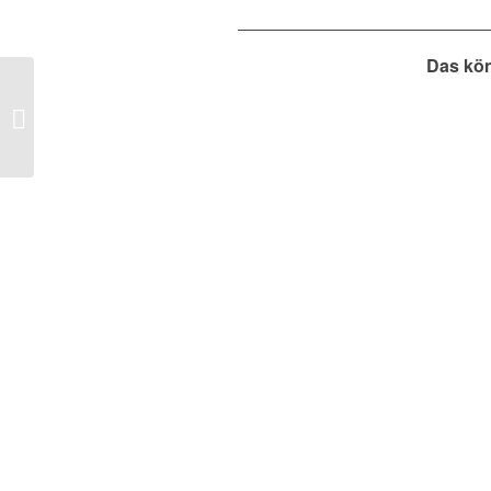
Das kön
F-Jugend