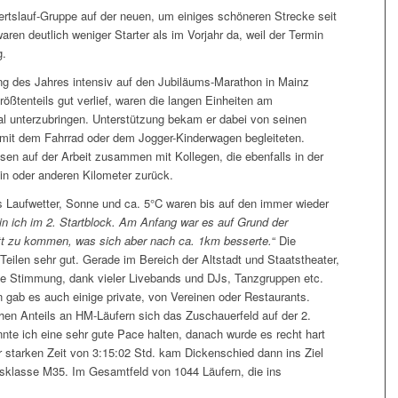
ertslauf-Gruppe auf der neuen, um einiges schöneren Strecke seit
en deutlich weniger Starter als im Vorjahr da, weil der Termin
g.
ng des Jahres intensiv auf den Jubiläums-Marathon in Mainz
rößtenteils gut verlief, waren die langen Einheiten am
l unterzubringen. Unterstützung bekam er dabei von seinen
 mit dem Fahrrad oder dem Jogger-Kinderwagen begleiteten.
sen auf der Arbeit zusammen mit Kollegen, die ebenfalls in der
in oder anderen Kilometer zurück.
s Laufwetter, Sonne und ca. 5°C waren bis auf den immer wieder
in ich im 2.
Startblock. Am Anfang war es auf Grund der
ritt zu kommen, was sich aber nach ca. 1km besserte.
“ Die
eilen sehr gut. Gerade im Bereich der Altstadt und Staatstheater,
die Stimmung, dank vieler Livebands und DJs, Tanzgruppen etc.
n gab es auch einige private, von Vereinen oder Restaurants.
en Anteils an HM-Läufern sich das Zuschauerfeld auf der 2.
nnte ich eine sehr gute Pace halten, danach wurde es recht hart
ehr starken Zeit von 3:15:02 Std. kam Dickenschied dann ins Ziel
rsklasse M35. Im Gesamtfeld von 1044 Läufern, die ins