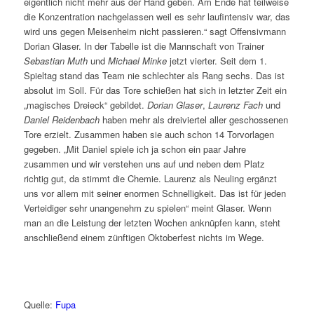
eigentlich nicht mehr aus der Hand geben. Am Ende hat teilweise
die Konzentration nachgelassen weil es sehr laufintensiv war, das
wird uns gegen Meisenheim nicht passieren.“ sagt Offensivmann
Dorian Glaser. In der Tabelle ist die Mannschaft von Trainer
Sebastian Muth
und
Michael Minke
jetzt vierter. Seit dem 1.
Spieltag stand das Team nie schlechter als Rang sechs. Das ist
absolut im Soll. Für das Tore schießen hat sich in letzter Zeit ein
„magisches Dreieck“ gebildet.
Dorian Glaser
,
Laurenz Fach
und
Daniel Reidenbach
haben mehr als dreiviertel aller geschossenen
Tore erzielt. Zusammen haben sie auch schon 14 Torvorlagen
gegeben. „Mit Daniel spiele ich ja schon ein paar Jahre
zusammen und wir verstehen uns auf und neben dem Platz
richtig gut, da stimmt die Chemie. Laurenz als Neuling ergänzt
uns vor allem mit seiner enormen Schnelligkeit. Das ist für jeden
Verteidiger sehr unangenehm zu spielen“ meint Glaser. Wenn
man an die Leistung der letzten Wochen anknüpfen kann, steht
anschließend einem zünftigen Oktoberfest nichts im Wege.
Quelle:
Fupa