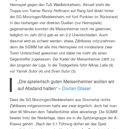
Heimspiel gegen den TuS Waldböckelheim. Aktuell steht die
Truppe von Trainer
Ronny Hoffmann
auf Rang fünf direkt hinter
der SG Monzingen/Meddersheim mit fünf Punkten im Rückstand.
In den bisherigen vier direkten Duellen (nur Heimspiele)
gegeneinander konnten die Meisenheimer noch nie gewinnen,
lediglich im Jahr 2012 gab es ein 2:2 Unentschieden. Auch
diesmal wird es schwer werden, etwas Zählbares mitzunehmen,
denn die SGMM hat alle ihre Heimspiele mit mindestens zwei
Toren Unterschied gewonnen und dabei nie mehr als einen
Gegentreffer zugelassen. Der Kader der Meisenheimer zählt zu
den jüngsten der Liga. In der Torjägerliste führt
Niklas Lalla
(9)
vor
Yannik Sutor
(4) und
Sven Sutor
(3).
„Die spielerisch guten Meisenheimer wollen wir
auf Abstand halten“ –
Dorian Glaser
Dass die SG Monzingen/Meddersheim aus Simmertal nichts
Zählbares mitgenommen hatte war zwar ärgerlich, doch hat man
über 90 Minuten dem Tabellenführer alles abverlangt. Die SGMM
bewies trotz der Niederlage, dass sie in die Spitzengruppe der A-
Klasse gehört. „Nach der 3:1 Führung dürfen wir das Spiel