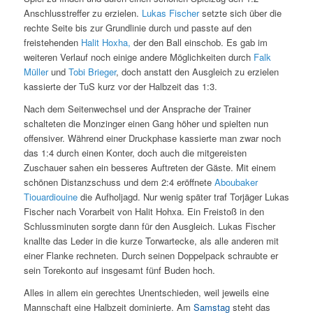
Anschlusstreffer zu erzielen.
Lukas Fischer
setzte sich über die
rechte Seite bis zur Grundlinie durch und passte auf den
freistehenden
Halit Hoxha,
der den Ball einschob. Es gab im
weiteren Verlauf noch einige andere Möglichkeiten durch
Falk
Müller
und
Tobi Brieger
, doch anstatt den Ausgleich zu erzielen
kassierte der TuS kurz vor der Halbzeit das 1:3.
Nach dem Seitenwechsel und der Ansprache der Trainer
schalteten die Monzinger einen Gang höher und spielten nun
offensiver. Während einer Druckphase kassierte man zwar noch
das 1:4 durch einen Konter, doch auch die mitgereisten
Zuschauer sahen ein besseres Auftreten der Gäste. Mit einem
schönen Distanzschuss und dem 2:4 eröffnete
Aboubaker
Tiouardiouine
die Aufholjagd. Nur wenig später traf Torjäger Lukas
Fischer nach Vorarbeit von Halit Hohxa. Ein Freistoß in den
Schlussminuten sorgte dann für den Ausgleich. Lukas Fischer
knallte das Leder in die kurze Torwartecke, als alle anderen mit
einer Flanke rechneten. Durch seinen Doppelpack schraubte er
sein Torekonto auf insgesamt fünf Buden hoch.
Alles in allem ein gerechtes Unentschieden, weil jeweils eine
Mannschaft eine Halbzeit dominierte. Am
Samstag
steht das