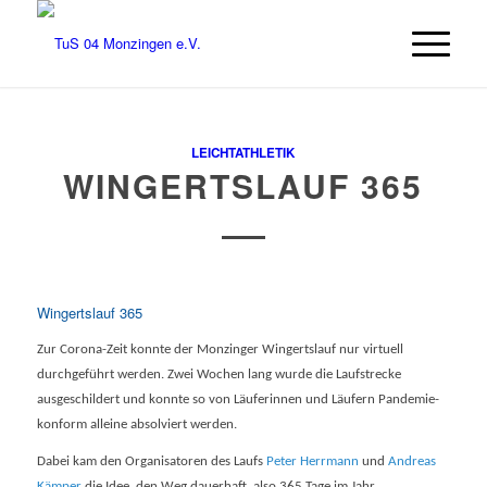
LEICHTATHLETIK
WINGERTSLAUF 365
Wingertslauf 365
Zur Corona-Zeit konnte der Monzinger Wingertslauf nur virtuell
durchgeführt werden. Zwei Wochen lang wurde die Laufstrecke
ausgeschildert und konnte so von Läuferinnen und Läufern Pandemie-
konform alleine absolviert werden.
Dabei kam den Organisatoren des Laufs
Peter Herrmann
und
Andreas
Kämper
die Idee, den Weg dauerhaft, also 365 Tage im Jahr