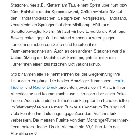
Stationen, wie z.B. Klettern am Tau, einem Sprint
über 15m bzw.
20m, Beinhalte an der Sprossenwand, Grätschwinkelstütz auf
den Handstandklötzchen, Seitspreizen, Vorspreizen, Handstand,
verschiedenen Sprüngen auf dem Minitramp, Hüft- und
Schulterbeweglichkeit im Grätschwinkelsitz wurde die Kraft und
Beweglichkeit geprüft. Lautrufend standen unseren jungen
Turnerinnen neben den Seilen und feuerten ihre
Teamkameradinnen an. Auch an den anderen Stationen war die
Unterstützung der Mädchen willkommen, gab es doch den
Turnerinnen einen zusätzlichen Motivationsschub.
Stolz nahmen alle Teilnehmerinnen bei der Siegerehrung ihre
Urkunde in Empfang. Die beiden Monzinger Turnerinnen
Leonie
Fischer
und
Rachel Druck
erreichten jeweils den 1.Platz in ihrer
Altersklasse und konnten sich zusätzlich noch über einen Pokal
freuen. Auch die anderen Turnerinnen kämpften hart und erzielten
im Wettkampf teilweise mehr Punkte als vorher im Training und
viele konnten ihre Leistungen gegenüber dem Vorjahr stark
verbessern. Die meisten Punkte von dem Monzinger-Turnerinnen-
Team bekam Rachel Druck, sie erreichte 83,0 Punkte in der
Altersklasse 8.