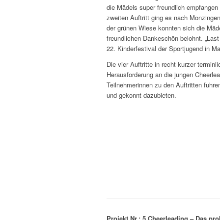
die Mädels super freundlich empfangen
zweiten Auftritt ging es nach
Monzinge
der grünen Wiese konnten sich die Mäd
freundlichen Dankeschön belohnt. „Last
22. Kinderfestival der Sportjugend in Ma
Die vier Auftritte in recht kurzer termi
Herausforderung an die jungen Cheerlead
Teilnehmerinnen zu den Auftritten fuhr
und gekonnt dazubieten.
Projekt Nr.: 5 Cheerleading – Das pro