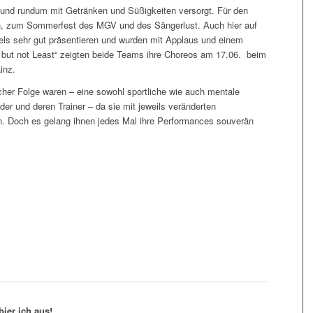
 und rundum mit Getränken und Süßigkeiten versorgt. Für den
n
, zum Sommerfest des MGV und des Sängerlust. Auch hier auf
els sehr gut präsentieren und wurden mit Applaus und einem
 but not Least“ zeigten beide Teams ihre Choreos am 17.06. beim
inz.
nlicher Folge waren – eine sowohl sportliche wie auch mentale
er und deren Trainer – da sie mit jeweils veränderten
en. Doch es gelang ihnen jedes Mal ihre Performances souverän
bier ich aus!