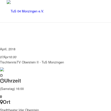
April, 2018
07
Apr
16:00
Tischtennis
TV Oberstein II - TuS Monzingen
Uhrzeit
(Samstag) 16:00
Ort
Stadttheater Idar Oberstein