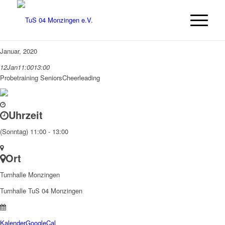
Januar, 2020
12
Jan
11:00
13:00
Probetraining Seniors
Cheerleading
Uhrzeit
(Sonntag) 11:00 - 13:00
Ort
Turnhalle Monzingen
Turnhalle TuS 04 Monzingen
Kalender
GoogleCal