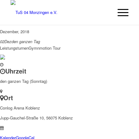
Dezember, 2018
02
Dez
den ganzen Tag
Leistungsturnen
Gymnmotion Tour
Uhrzeit
den ganzen Tag (Sonntag)
Ort
Conlog Arena Koblenz
Jupp-Gauchel-Straße 10, 56075 Koblenz
Kalender
GoogleCal