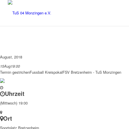
August, 2018
15
Aug
19:00
Termin gestrichen
Fussball Kreispokal
FSV Bretzenheim - TuS Monzingen
Uhrzeit
(Mittwoch) 19:00
Ort
Sportplatz Bretzenheim