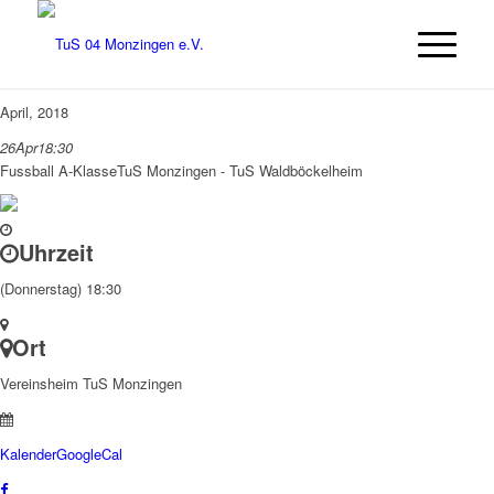
April, 2018
26
Apr
18:30
Fussball A-Klasse
TuS Monzingen - TuS Waldböckelheim
Uhrzeit
(Donnerstag) 18:30
Ort
Vereinsheim TuS Monzingen
Kalender
GoogleCal