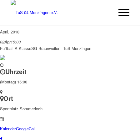
April, 2018
02
Apr
15:00
Fußball A-Klasse
SG Braunweiler - TuS Monzingen
Uhrzeit
(Montag) 15:00
Ort
Sportplatz Sommerloch
Kalender
GoogleCal